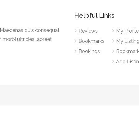
Helpful Links
a. Maecenas quis consequat
Reviews
My Profile
r morbi ultricies laoreet
Bookmarks
My Listin
Bookings
Bookmar
Add Listi