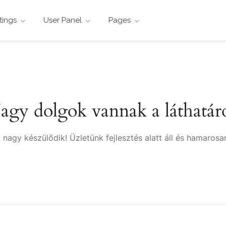
stings
User Panel
Pages
agy dolgok vannak a láthatár
 nagy készülődik! Üzletünk fejlesztés alatt áll és hamarosan