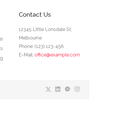
Contact Us
12345 Little Lonsdale St,
Melbourne
gs
Phone: (123) 123-456
ks
E-Mail:
office@example.com
ng