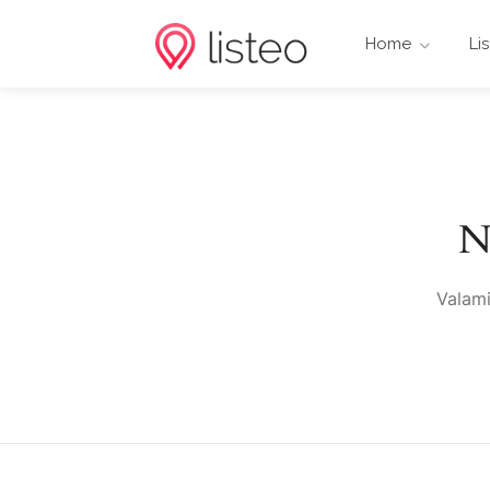
Home
Li
N
Valami