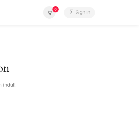
0
Sign In
on
 indul!