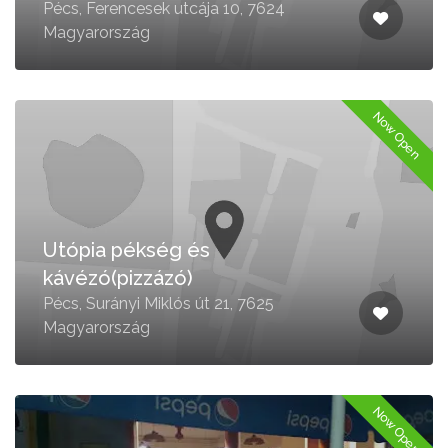
Pécs, Ferencesek utcája 10, 7624
Magyarország
Now Open
Utópia pékség és
kávézó(pizzázó)
Pécs, Surányi Miklós út 21, 7625
Magyarország
Now Open