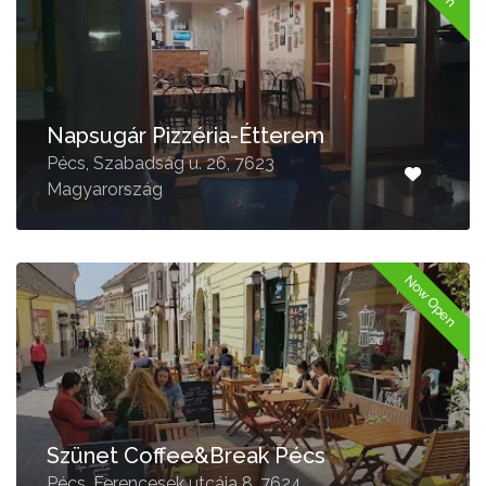
Napsugár Pizzéria-Étterem
Pécs, Szabadság u. 26, 7623
Magyarország
Now Open
Szünet Coffee&Break Pécs
Pécs, Ferencesek utcája 8, 7624