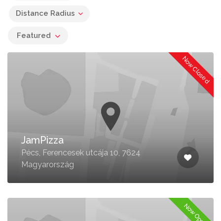
Distance Radius
Featured
Now Closed
JamPizza
Pécs, Ferencesek utcája 10, 7624
Magyarország
Now Open