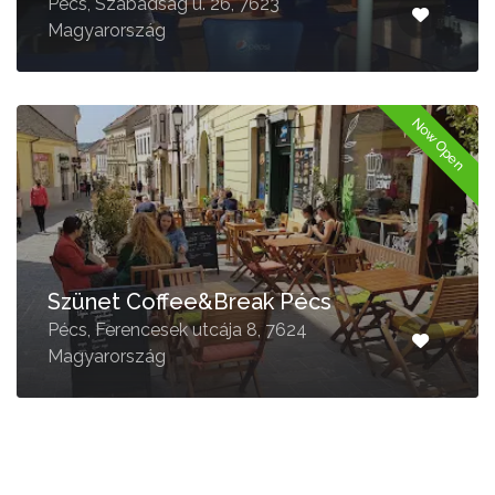
Pécs, Szabadság u. 26, 7623
Magyarország
Now Open
Szünet Coffee&Break Pécs
Pécs, Ferencesek utcája 8, 7624
Magyarország