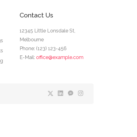
Contact Us
12345 Little Lonsdale St,
Melbourne
gs
Phone: (123) 123-456
ks
E-Mail:
office@example.com
ng