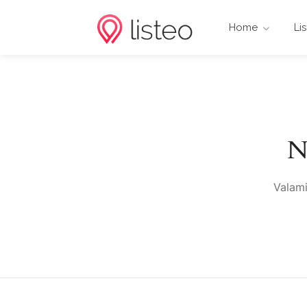
Home
Li
N
Valami