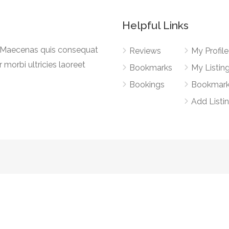
Helpful Links
a. Maecenas quis consequat
Reviews
My Profile
r morbi ultricies laoreet
Bookmarks
My Listin
Bookings
Bookmar
Add Listi