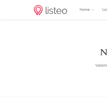
Home
Li
N
Valami