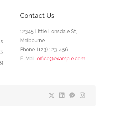
Contact Us
12345 Little Lonsdale St,
Melbourne
gs
Phone: (123) 123-456
ks
E-Mail:
office@example.com
ng