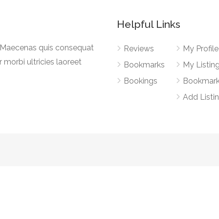
Helpful Links
a. Maecenas quis consequat
Reviews
My Profile
r morbi ultricies laoreet
Bookmarks
My Listin
Bookings
Bookmar
Add Listi