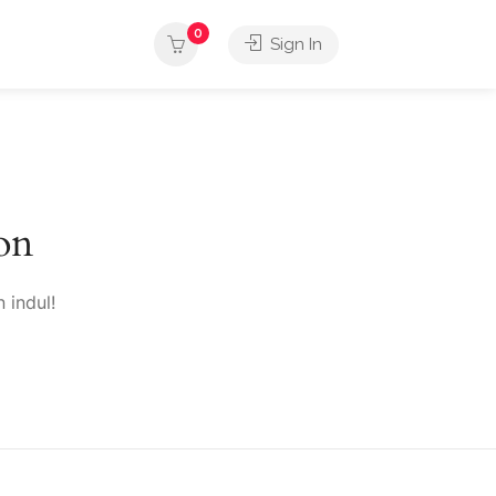
0
Sign In
on
 indul!