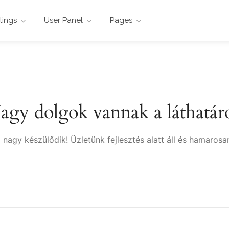
stings
User Panel
Pages
agy dolgok vannak a láthatár
 nagy készülődik! Üzletünk fejlesztés alatt áll és hamarosan