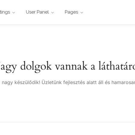
stings
User Panel
Pages
agy dolgok vannak a láthatár
 nagy készülődik! Üzletünk fejlesztés alatt áll és hamarosan