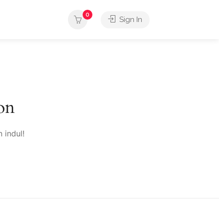
0
Sign In
on
 indul!