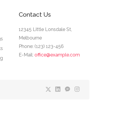
Contact Us
12345 Little Lonsdale St,
Melbourne
gs
Phone: (123) 123-456
ks
E-Mail:
office@example.com
ng