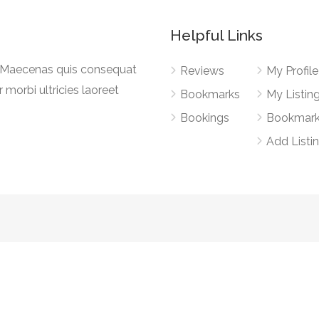
Helpful Links
a. Maecenas quis consequat
Reviews
My Profile
r morbi ultricies laoreet
Bookmarks
My Listin
Bookings
Bookmar
Add Listi