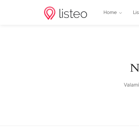
Home
Li
N
Valami