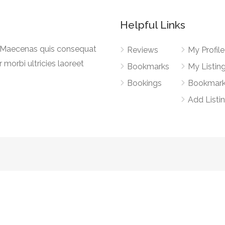
Helpful Links
a. Maecenas quis consequat
Reviews
My Profile
r morbi ultricies laoreet
Bookmarks
My Listin
Bookings
Bookmar
Add Listi