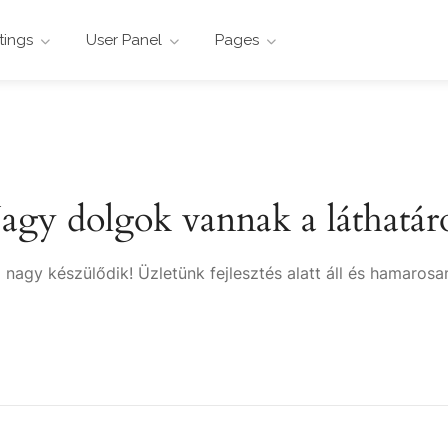
stings
User Panel
Pages
agy dolgok vannak a láthatár
 nagy készülődik! Üzletünk fejlesztés alatt áll és hamarosan