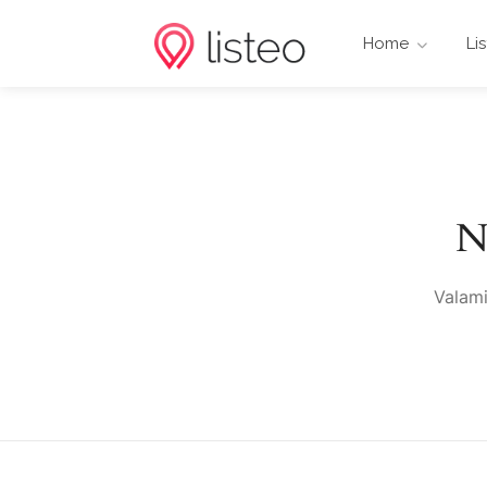
Home
Li
N
Valami