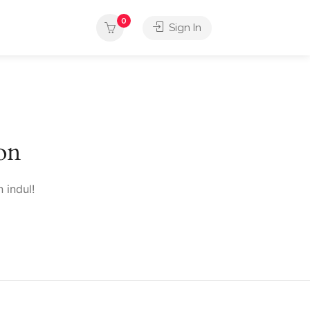
0
Sign In
on
 indul!