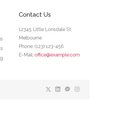
Contact Us
12345 Little Lonsdale St,
Melbourne
gs
Phone: (123) 123-456
ks
E-Mail:
office@example.com
ng