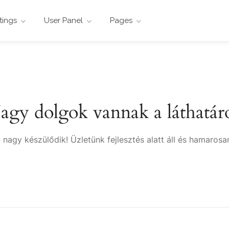
stings
User Panel
Pages
agy dolgok vannak a láthatár
 nagy készülődik! Üzletünk fejlesztés alatt áll és hamarosan