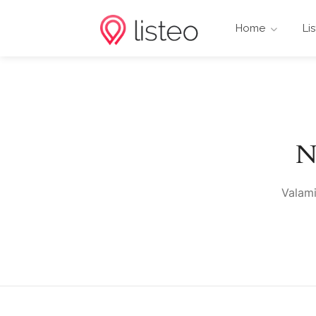
Home
Li
N
Valami