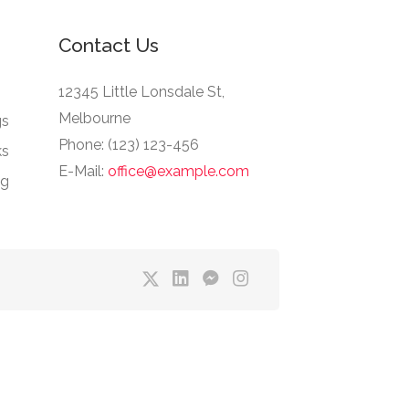
Contact Us
12345 Little Lonsdale St,
Melbourne
gs
Phone: (123) 123-456
ks
E-Mail:
office@example.com
ng