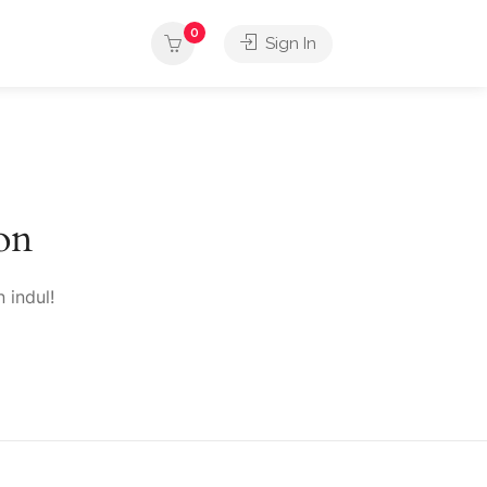
0
Sign In
on
 indul!