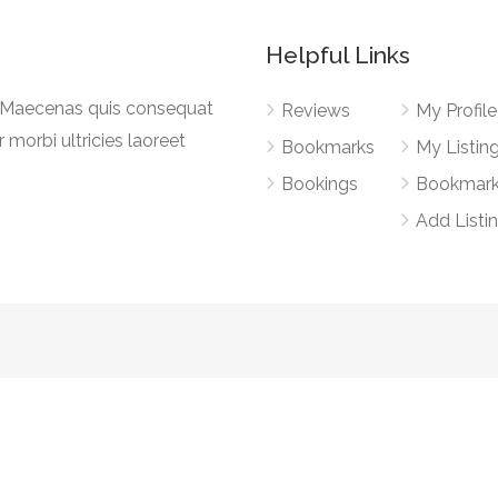
Helpful Links
a. Maecenas quis consequat
Reviews
My Profile
r morbi ultricies laoreet
Bookmarks
My Listin
Bookings
Bookmar
Add Listi