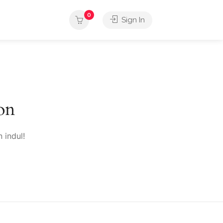
0
Sign In
on
 indul!