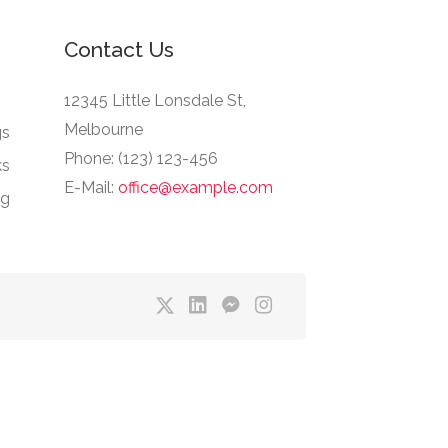
Contact Us
12345 Little Lonsdale St,
Melbourne
gs
Phone: (123) 123-456
ks
E-Mail:
office@example.com
ng