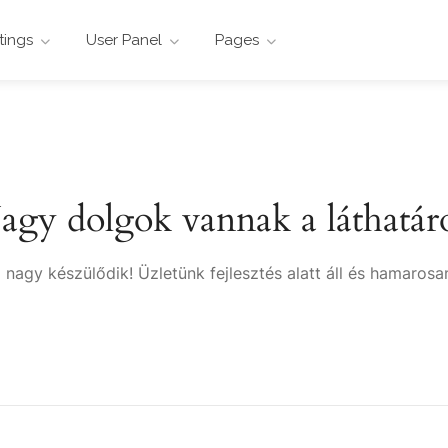
stings
User Panel
Pages
agy dolgok vannak a láthatár
 nagy készülődik! Üzletünk fejlesztés alatt áll és hamarosan