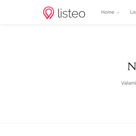
Home
Li
N
Valami