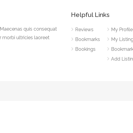
Helpful Links
a. Maecenas quis consequat
Reviews
My Profile
r morbi ultricies laoreet
Bookmarks
My Listin
Bookings
Bookmar
Add Listi