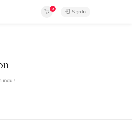
0
Sign In
on
 indul!