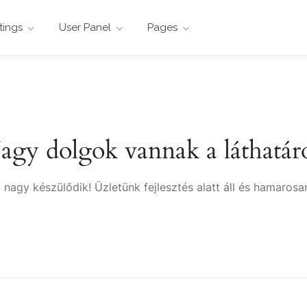
stings
User Panel
Pages
agy dolgok vannak a láthatár
 nagy készülődik! Üzletünk fejlesztés alatt áll és hamarosan