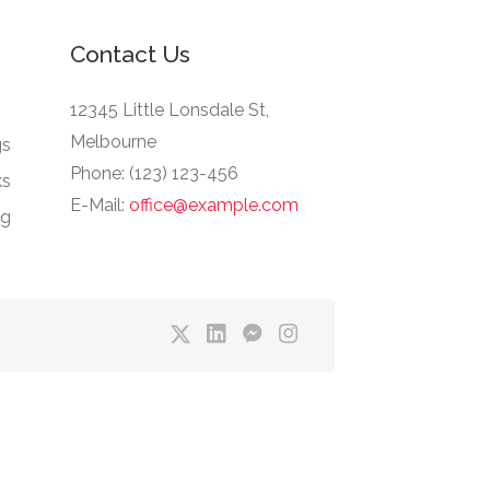
Contact Us
12345 Little Lonsdale St,
Melbourne
gs
Phone: (123) 123-456
ks
E-Mail:
office@example.com
ng