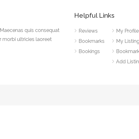
Helpful Links
a. Maecenas quis consequat
Reviews
My Profile
r morbi ultricies laoreet
Bookmarks
My Listin
Bookings
Bookmar
Add Listi