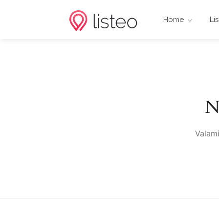
Home
Li
N
Valami