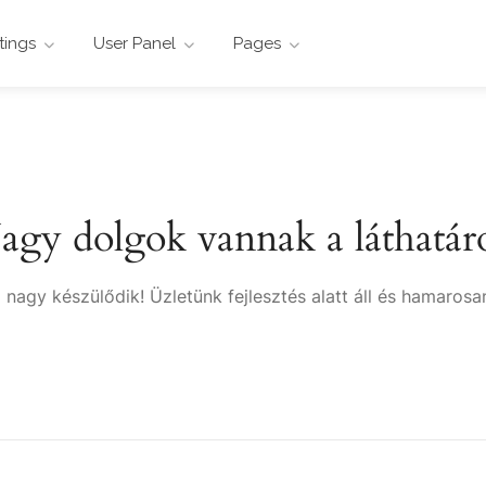
stings
User Panel
Pages
agy dolgok vannak a láthatár
 nagy készülődik! Üzletünk fejlesztés alatt áll és hamarosan