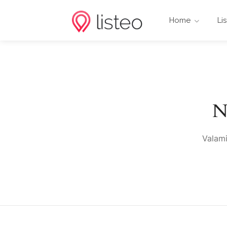
Home
Li
N
Valami