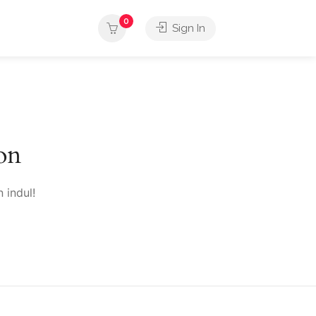
0
Sign In
on
 indul!