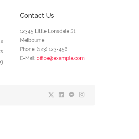
Contact Us
12345 Little Lonsdale St,
Melbourne
gs
Phone: (123) 123-456
ks
E-Mail:
office@example.com
ng