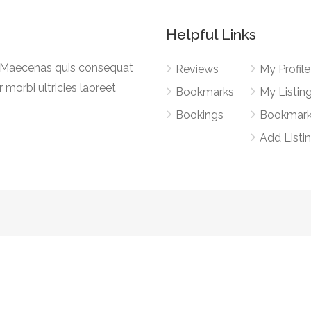
Helpful Links
a. Maecenas quis consequat
Reviews
My Profile
r morbi ultricies laoreet
Bookmarks
My Listin
Bookings
Bookmar
Add Listi