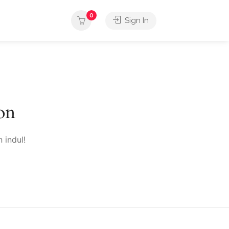
0
Sign In
on
 indul!