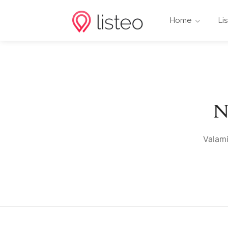
Home
Li
N
Valami