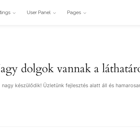
stings
User Panel
Pages
agy dolgok vannak a láthatár
 nagy készülődik! Üzletünk fejlesztés alatt áll és hamarosan