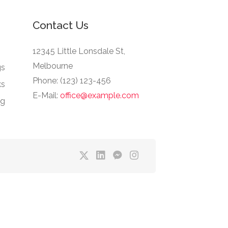
Contact Us
12345 Little Lonsdale St,
Melbourne
gs
Phone: (123) 123-456
ks
E-Mail:
office@example.com
ng