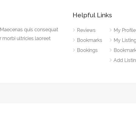
Helpful Links
a. Maecenas quis consequat
Reviews
My Profile
r morbi ultricies laoreet
Bookmarks
My Listin
Bookings
Bookmar
Add Listi