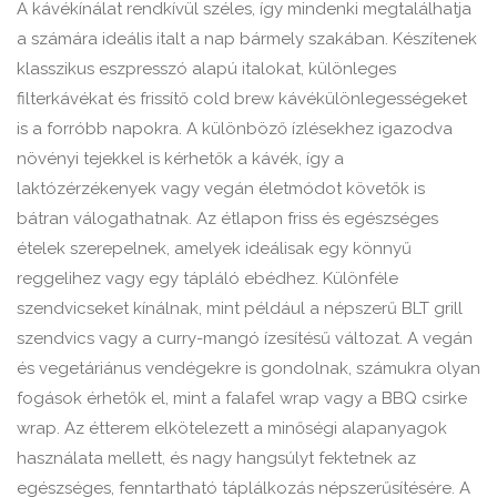
A kávékínálat rendkívül széles, így mindenki megtalálhatja
a számára ideális italt a nap bármely szakában. Készítenek
klasszikus eszpresszó alapú italokat, különleges
filterkávékat és frissítő cold brew kávékülönlegességeket
is a forróbb napokra. A különböző ízlésekhez igazodva
növényi tejekkel is kérhetők a kávék, így a
laktózérzékenyek vagy vegán életmódot követők is
bátran válogathatnak. Az étlapon friss és egészséges
ételek szerepelnek, amelyek ideálisak egy könnyű
reggelihez vagy egy tápláló ebédhez. Különféle
szendvicseket kínálnak, mint például a népszerű BLT grill
szendvics vagy a curry-mangó ízesítésű változat. A vegán
és vegetáriánus vendégekre is gondolnak, számukra olyan
fogások érhetők el, mint a falafel wrap vagy a BBQ csirke
wrap. Az étterem elkötelezett a minőségi alapanyagok
használata mellett, és nagy hangsúlyt fektetnek az
egészséges, fenntartható táplálkozás népszerűsítésére. A