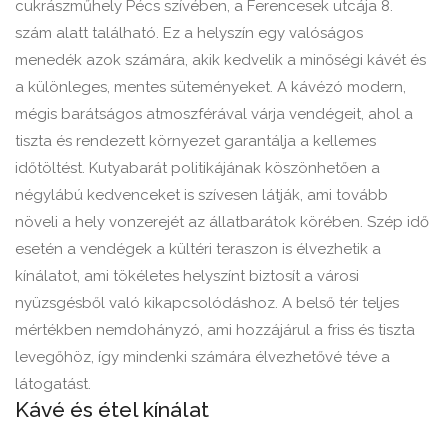
cukrászműhely Pécs szívében, a Ferencesek utcája 8.
szám alatt található. Ez a helyszín egy valóságos
menedék azok számára, akik kedvelik a minőségi kávét és
a különleges, mentes süteményeket. A kávézó modern,
mégis barátságos atmoszférával várja vendégeit, ahol a
tiszta és rendezett környezet garantálja a kellemes
időtöltést. Kutyabarát politikájának köszönhetően a
négylábú kedvenceket is szívesen látják, ami tovább
növeli a hely vonzerejét az állatbarátok körében. Szép idő
esetén a vendégek a kültéri teraszon is élvezhetik a
kínálatot, ami tökéletes helyszínt biztosít a városi
nyüzsgésből való kikapcsolódáshoz. A belső tér teljes
mértékben nemdohányzó, ami hozzájárul a friss és tiszta
levegőhöz, így mindenki számára élvezhetővé téve a
látogatást.
Kávé és étel kínálat