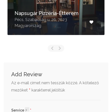
Napsugár Pizzéria-Étterem
Pécs, Szabadság u. 26, 7623
Magyarország
Add Review
Az e-mail címet nem tesszük közzé.
A kötelező
*
mezőket
karakterrel jelöltük
Service