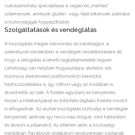
cukrászműhely specialitásai a vegán és „mentes”
sütemények, amelyek glutén- vagy tejérzékenyek számára
is biztonsággal fogyaszthatók.
Szolgáltatások és vendéglátás
A kiszolgálás magas színvonalú és barátságos, a
személyzet mindenben a vendégek rendelkezésére áll,
hogy a látogatás a lehető legkellemesebb legyen.
Lehetőség van helyben fogyasztásra, elvitelre, sőt,
bizonyos ételrendelő platformokon keresztül
házhozszállításra is, így otthon vagy az irodában is
élvezhetők az ízek. A fizetés egyszerű és kényelmes,
hiszen a hitelkártyákat és többféle digitális fizetési módot
is elfogadnak. Az asztali kiszolgálás biztosítja a vendégek
kényelmét, akiknek így nincs más dolguk, mint hátradőlni
és élvezni a pillanatot. Az étterem aktív a közösségi
médiában, Facebook oldalukon rendszeresen osztanak