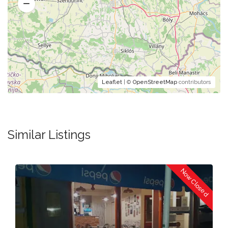
Leaflet
| ©
OpenStreetMap
contributors
Similar Listings
Now Closed